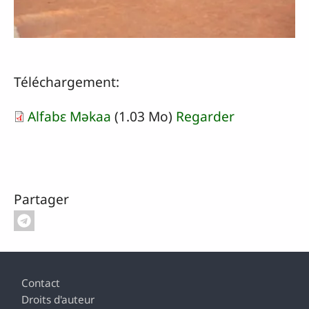
Téléchargement:
Alfabɛ Məkaa
(1.03 Mo)
Regarder
Partager
Pied de page
Contact
Droits d'auteur