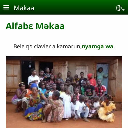
Aller au contenu principal
Məkaa
Se
Alfabɛ Məkaa
Bele ŋə clavier a kamərun
,
nyamga wa
.